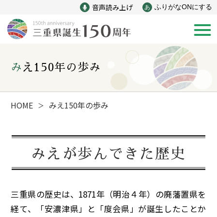
音声読み上げ
ふりがなONにする
あ
みえ150年の歩み
新着情報
みえ150年の歩み
HOME
みえ150年の歩み
＞
災害
戦争
みえが歩んできた歴史
産業
自然と文化
三重県の歴史は、1871年（明治
４
年）の廃藩置県を
インフラ
偉人
経て、「安濃津県」と「度会県」が誕生したことか