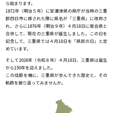
ら始まります。
イベント
1872年（明治
５
年）に安濃津県の県庁が当時の三重
郡四日市に移された際に県名が「三重県」に改称さ
150周年コラボ
れ、さらに1876年（明治
９
年）
４
月
18
日に度会県と
合併して、現在の三重県が誕生しました。この日を
記念して、三重県では
４
月
18
日を「県民の日」と定
めています。
そして2026年（令和
８
年）
４
月
18
日、三重県は誕生
から150年を迎えました。
この佳節を機に、三重県が歩んできた歴史と、その
軌跡を振り返ってみませんか。