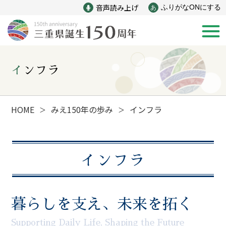
音声読み上げ
ふりがなONにする
あ
インフラ
新着情報
みえ150年の歩み
HOME
みえ150年の歩み
インフラ
＞
＞
災害
戦争
インフラ
産業
自然と文化
暮らしを支え、未来を拓く
インフラ
偉人
Supporting Daily Life, Shaping the Future