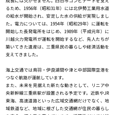
成長には欠かせません。四日市コンビナートを支え
るため、1956年（昭和
31
年）には北伊勢工業用水道
の給水が開始され、安定した水の供給が実現しまし
た。電力については、1954年（昭和
29
年）に運転を
開始した長発電所をはじめ、1989年（平成元年）に
川越火力発電所が運転を開始するなど、先人たちが
築いてきた遺産は、三重県民の暮らしや経済活動を
支えてきました。
海上交通では鳥羽・伊良湖間や津と中部国際空港を
つなぐ航路が運航しています。
また、未来を見据えた新たな動きとして、リニア中
央新幹線三重県駅が設置される予定です。近鉄やJR
東海、高速道路といった広域交通網だけでなく、地
域鉄道など、地域に根ざした交通網が住民の暮らし