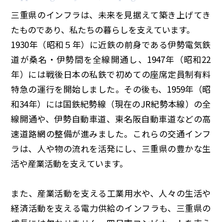
イベント
三重県のインフラは、未来を見据えて築き上げてき
たものであり、私たちの暮らしを支えています。
1930年（昭和
５
年）に近鉄の前身である伊勢電気鉄
150周年コラボ
道が桑名・伊勢間を全線開通し、1947年（昭和
22
年）には戦後日本の私鉄で初めての座席定員制有料
特急の運行を開始しました。その後も、1959年（昭
和
34
年）には国鉄紀勢線（現在のJR紀勢本線）の全
線開通や、伊勢自動車道、東名阪自動車道などの高
速道路網の整備が進みました。これらの交通インフ
ラは、人や物の流れを活発にし、三重県の豊かな生
活や産業活動を支えています。
また、産業活動を支える工業用水や、人々の生活や
経済活動を支える電力供給のインフラも、三重県の