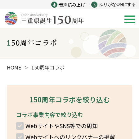
音声読み上げ
ふりがなONにする
あ
150周年コラボ
新着情報
みえ150年の歩み
HOME
150周年コラボ
＞
災害
戦争
150周年コラボを絞り込む
産業
自然と文化
コラボ事業内容で絞り込む
WebサイトやSNS等での周知
インフラ
偉人
Webサイトへのリンクバナーの掲載