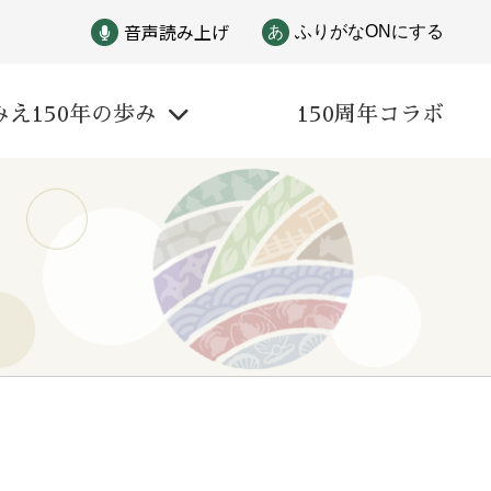
音声読み上げ
あ
ふりがなONにする
みえ150年の歩み
150周年コラボ
戦争
自然と文化
偉人