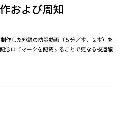
作および周知
し制作した短編の防災動画（
５
分／本、
２
本）を
年記念ロゴマークを記載することで更なる機運醸