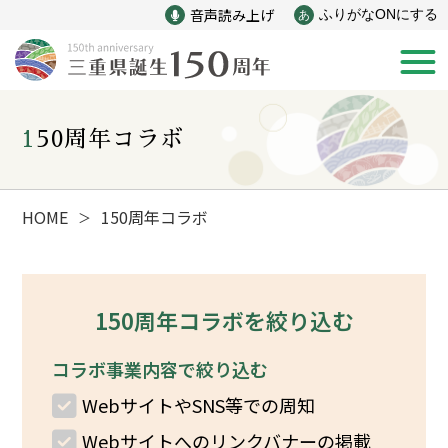
音声読み上げ
ふりがなONにする
あ
150周年コラボ
新着情報
みえ150年の歩み
HOME
150周年コラボ
＞
災害
戦争
150周年コラボを絞り込む
産業
自然と文化
コラボ事業内容で絞り込む
WebサイトやSNS等での周知
インフラ
偉人
Webサイトへのリンクバナーの掲載