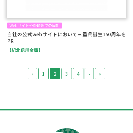
WebサイトやSNS等での周知
自社の公式webサイトにおいて三重県誕生150周年を
PR
【紀北信用金庫】
‹
1
2
3
4
›
»