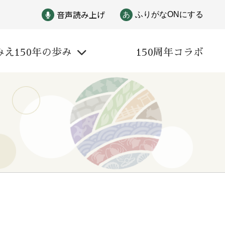
音声読み上げ
あ
ふりがなONにする
みえ150年の歩み
150周年コラボ
戦争
自然と文化
偉人