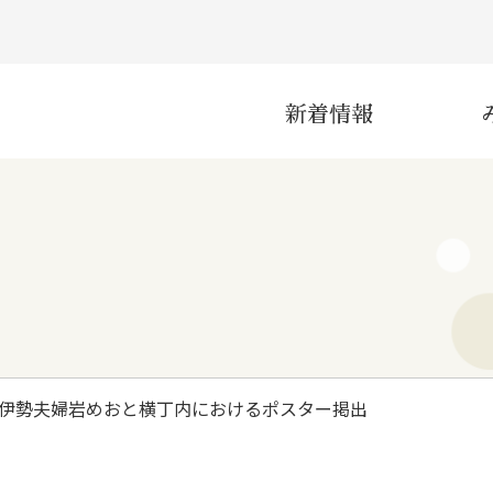
新着情報
災害
産業
伊勢夫婦岩めおと横丁内におけるポスター掲出
インフラ