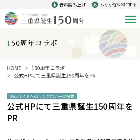
音声読み上げ
ふりがなONにする
あ
150周年コラボ
新着情報
みえ150年の歩み
HOME
150周年コラボ
＞
公式HPにて三重県誕生150周年をPR
＞
災害
戦争
Webサイトへのリンクバナーの掲載
公式HPにて三重県誕生150周年を
産業
自然と文化
PR
インフラ
偉人