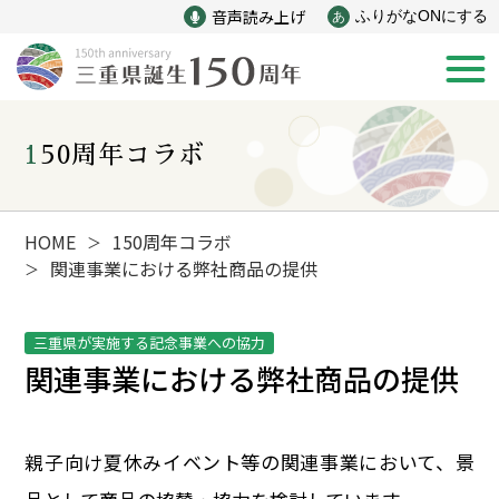
音声読み上げ
ふりがなONにする
あ
150周年コラボ
新着情報
みえ150年の歩み
HOME
150周年コラボ
＞
関連事業における弊社商品の提供
＞
災害
戦争
三重県が実施する記念事業への協力
関連事業における弊社商品の提供
産業
自然と文化
インフラ
偉人
親子向け夏休みイベント等の関連事業において、景