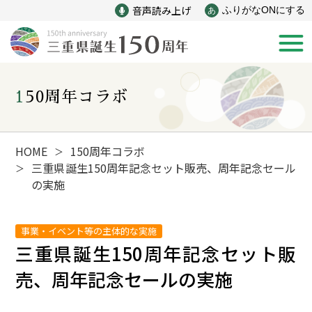
音声読み上げ
ふりがなONにする
あ
150周年コラボ
新着情報
みえ150年の歩み
HOME
150周年コラボ
＞
三重県誕生150周年記念セット販売、周年記念セール
＞
の実施
災害
戦争
事業・イベント等の主体的な実施
産業
自然と文化
三重県誕生150周年記念セット販
売、周年記念セールの実施
インフラ
偉人