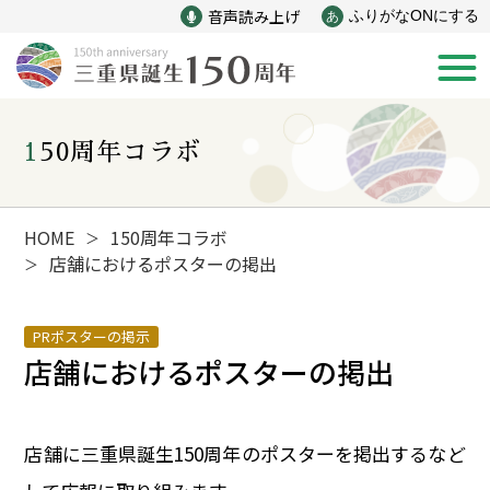
音声読み上げ
ふりがなONにする
あ
150周年コラボ
新着情報
みえ150年の歩み
HOME
150周年コラボ
＞
店舗におけるポスターの掲出
＞
災害
戦争
PRポスターの掲示
店舗におけるポスターの掲出
産業
自然と文化
インフラ
偉人
店舗に三重県誕生150周年のポスターを掲出するなど