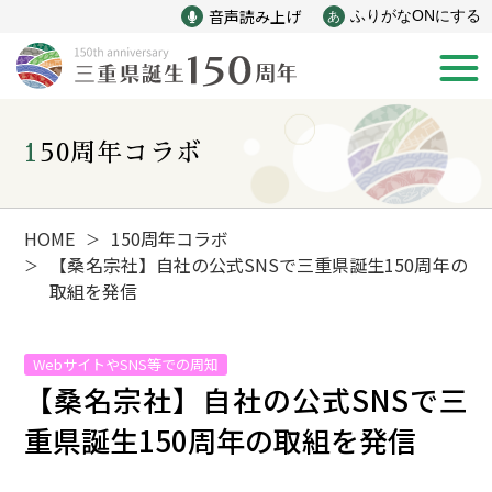
音声読み上げ
ふりがなONにする
あ
150周年コラボ
新着情報
みえ150年の歩み
HOME
150周年コラボ
＞
【桑名宗社】自社の公式SNSで三重県誕生150周年の
＞
取組を発信
災害
戦争
WebサイトやSNS等での周知
産業
自然と文化
【桑名宗社】自社の公式SNSで三
重県誕生150周年の取組を発信
インフラ
偉人