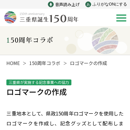
音声読み上げ
ふりがなONにする
あ
150周年コラボ
新着情報
みえ150年の歩み
HOME
150周年コラボ
ロゴマークの作成
＞
＞
災害
戦争
三重県が実施する記念事業への協力
ロゴマークの作成
産業
自然と文化
三重地本として、県政150周年ロゴマークを使用した
インフラ
偉人
ロゴマークを作成し、記念グッズとして配布しま