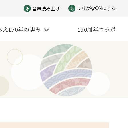
音声読み上げ
あ
ふりがなONにする
みえ150年の歩み
150周年コラボ
戦争
自然と文化
偉人