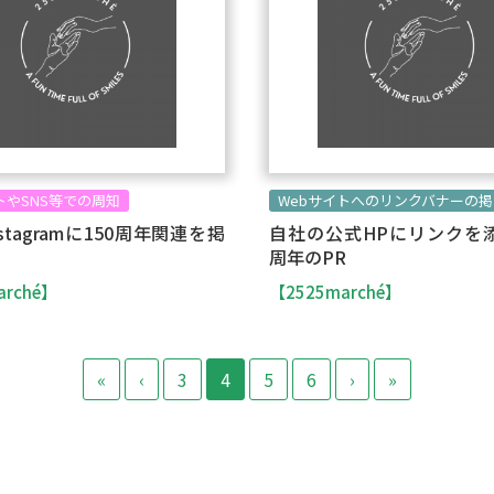
トやSNS等での周知
Webサイトへのリンクバナーの掲
stagramに150周年関連を掲
自社の公式HPにリンクを添
周年のPR
arché】
【2525marché】
«
‹
3
4
5
6
›
»