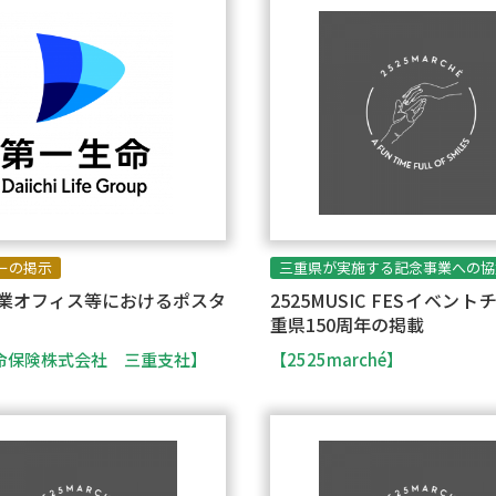
ーの掲示
三重県が実施する記念事業への協
業オフィス等におけるポスタ
2525MUSIC FESイベン
重県150周年の掲載
命保険株式会社 三重支社】
【2525marché】