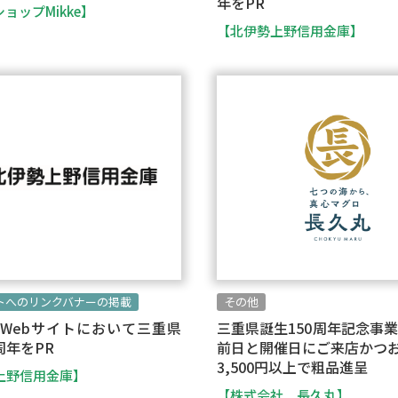
年をPR
ョップMikke】
【北伊勢上野信用金庫】
イトへのリンクバナーの掲載
その他
Webサイトにおいて三重県
三重県誕生150周年記念事業
周年をPR
前日と開催日にご来店かつ
3,500円以上で粗品進呈
上野信用金庫】
【株式会社 長久丸】