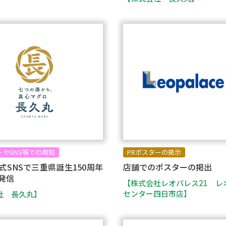
トやSNS等での周知
PRポスターの掲示
式SNSで三重県誕生150周年
店舗でのポスターの掲出
発信
【株式会社レオパレス21 レ
センター四日市店】
社 長久丸】