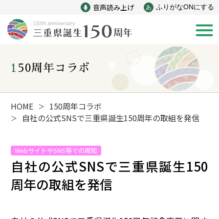
音声読み上げ
ふりがなONにする
あ
150周年コラボ
新着情報
みえ150年の歩み
HOME
150周年コラボ
＞
自社の公式SNSで三重県誕生150周年の取組を発信
＞
災害
戦争
WebサイトやSNS等での周知
自社の公式SNSで三重県誕生150
産業
自然と文化
周年の取組を発信
インフラ
偉人