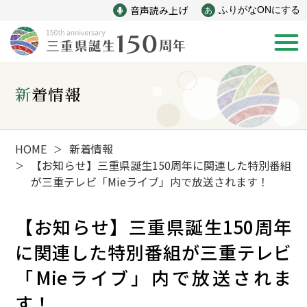
音声読み上げ
ふりがなONにする
あ
新着情報
新着情報
みえ150年の歩み
HOME
新着情報
＞
【お知らせ】三重県誕生150周年に関連した特別番組
＞
が三重テレビ「Mieライブ」内で放送されます！
災害
戦争
【お知らせ】三重県誕生150周年
産業
自然と文化
に関連した特別番組が三重テレビ
「Mieライブ」内で放送されま
インフラ
偉人
す！