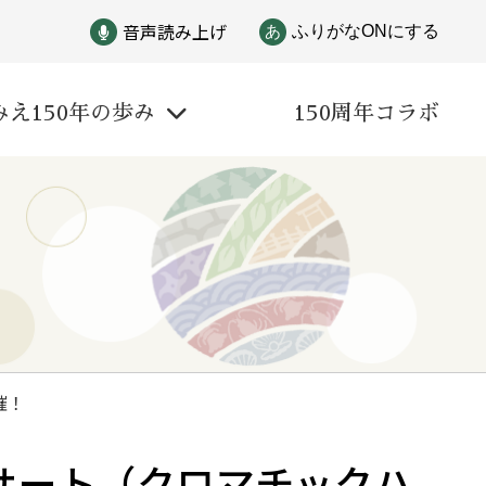
音声読み上げ
あ
ふりがなONにする
みえ150年の歩み
150周年コラボ
戦争
自然と文化
催！
偉人
サート（クロマチックハ