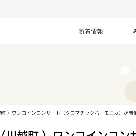
新着情報
災害
産業
町 ）ワンコインコンサート（クロマチックハーモニカ）が開
インフラ
（川越町 ）ワンコインコン