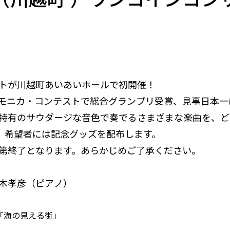
イベント
トが川越町あいあいホールで初開催！
APAN ハーモニカ・コンテストで総合グランプリ受賞、見事
特有のサウダージな音色で奏でるさまざまな楽曲を、ど
し、希望者には記念グッズを配布します。
第終了となります。あらかじめご了承ください。
木孝彦（ピアノ）
「海の見える街」