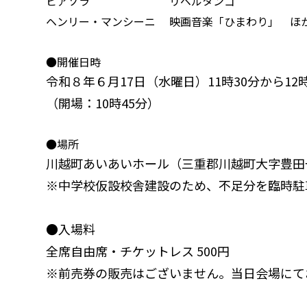
ピアソラ
リベルタンゴ
ヘンリー・マンシーニ
映画音楽「ひまわり」 ほ
●開催日時
令和
８
年
６
月17日（水曜日）11時30分から12時
（開場：10時45分）
●場所
川越町あいあいホール（三重郡川越町大字豊田一
※中学校仮設校舎建設のため、不足分を臨時駐
●入場料
全席自由席・チケットレス 500円
※前売券の販売はございません。当日会場にて