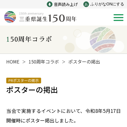
音声読み上げ
ふりがなONにする
あ
150周年コラボ
新着情報
みえ150年の歩み
HOME
150周年コラボ
ポスターの掲出
＞
＞
災害
戦争
PRポスターの掲示
ポスターの掲出
産業
自然と文化
当会で実施するイベントにおいて、令和8年5月17日
インフラ
偉人
開催時にポスター掲出しました。