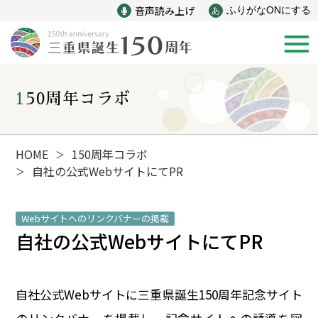
音声読み上げ
ふりがなONにする
あ
150周年コラボ
新着情報
みえ150年の歩み
HOME
150周年コラボ
＞
自社の公式WebサイトにてPR
＞
災害
戦争
Webサイトへのリンクバナーの掲載
自社の公式WebサイトにてPR
産業
自然と文化
インフラ
偉人
自社公式Webサイトに三重県誕生150周年記念サイト