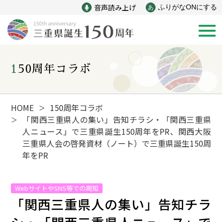
音声読み上げ
ふりがなONにする
あ
150周年コラボ
新着情報
みえ150年の歩み
HOME
150周年コラボ
＞
「関西三重県人の集い」告知チラシ・「関西三重県
＞
人ニュース」で三重県誕生150周年をPR、関西大阪
災害
戦争
三重県人会の啓発資材（ノート）で三重県誕生150周
年をPR
産業
自然と文化
WebサイトやSNS等での周知
「関西三重県人の集い」告知チラ
インフラ
偉人