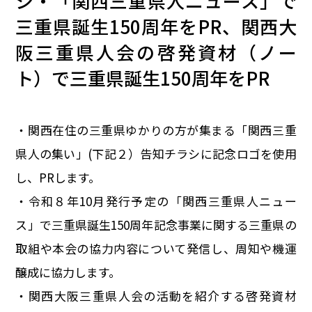
シ・「関西三重県人ニュース」で
イベント
三重県誕生150周年をPR、関西大
阪三重県人会の啓発資材（ノー
150周年コラボ
ト）で三重県誕生150周年をPR
・関西在住の三重県ゆかりの方が集まる「関西三重
県人の集い」(下記２）告知チラシに記念ロゴを使用
し、PRします。
・令和８年10月発行予定の「関西三重県人ニュー
ス」で三重県誕生150周年記念事業に関する三重県の
取組や本会の協力内容について発信し、周知や機運
醸成に協力します。
・関西大阪三重県人会の活動を紹介する啓発資材