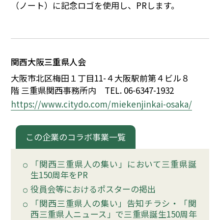
（ノート）に記念ロゴを使用し、PRします。
関西大阪三重県人会
大阪市北区梅田
１
丁目11-
４
大阪駅前第
４
ビル
８
階 三重県関西事務所内
TEL. 06-6347-1932
https://www.citydo.com/miekenjinkai-osaka/
この企業のコラボ事業一覧
「関西三重県人の集い」において三重県誕
生150周年をPR
役員会等におけるポスターの掲出
「関西三重県人の集い」告知チラシ・「関
西三重県人ニュース」で三重県誕生150周年