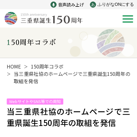
音声読み上げ
ふりがなONにする
あ
150周年コラボ
新着情報
みえ150年の歩み
HOME
150周年コラボ
＞
当三重県社協のホームページで三重県誕生150周年の
＞
取組を発信
災害
戦争
WebサイトやSNS等での周知
産業
自然と文化
当三重県社協のホームページで三
重県誕生150周年の取組を発信
インフラ
偉人