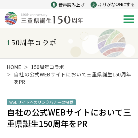
音声読み上げ
ふりがなONにする
あ
150周年コラボ
新着情報
みえ150年の歩み
HOME
150周年コラボ
＞
自社の公式WEBサイトにおいて三重県誕生150周年
＞
をPR
災害
戦争
Webサイトへのリンクバナーの掲載
産業
自然と文化
自社の公式WEBサイトにおいて三
重県誕生150周年をPR
インフラ
偉人