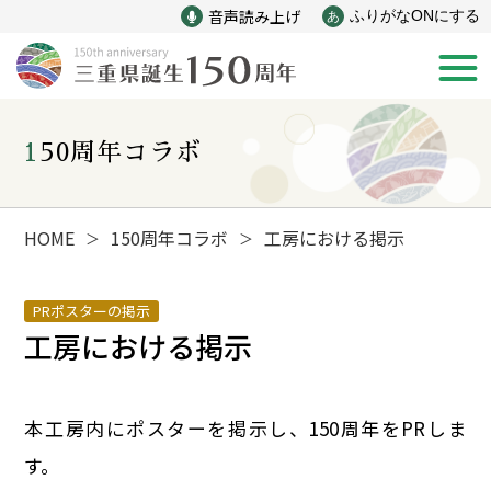
音声読み上げ
ふりがなONにする
あ
150周年コラボ
新着情報
みえ150年の歩み
HOME
150周年コラボ
工房における掲示
＞
＞
災害
戦争
PRポスターの掲示
工房における掲示
産業
自然と文化
本工房内にポスターを掲示し、150周年をPRしま
インフラ
偉人
す。