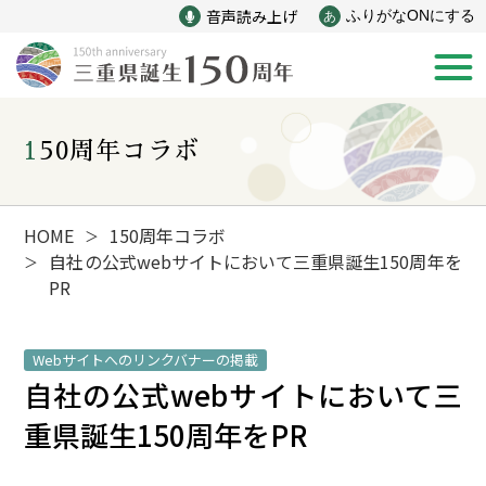
音声読み上げ
ふりがなONにする
あ
150周年コラボ
新着情報
みえ150年の歩み
HOME
150周年コラボ
＞
自社の公式webサイトにおいて三重県誕生150周年を
＞
PR
災害
戦争
Webサイトへのリンクバナーの掲載
産業
自然と文化
自社の公式webサイトにおいて三
重県誕生150周年をPR
インフラ
偉人