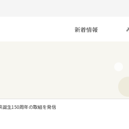
新着情報
災害
産業
三重県誕生150周年の取組を発信
インフラ