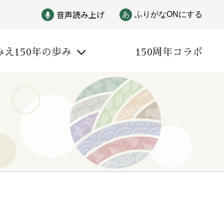
音声読み上げ
あ
ふりがなONにする
みえ150年の歩み
150周年コラボ
戦争
自然と文化
偉人