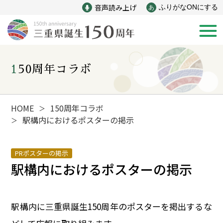
音声読み上げ
ふりがなONにする
あ
150周年コラボ
新着情報
みえ150年の歩み
HOME
150周年コラボ
＞
駅構内におけるポスターの掲示
＞
災害
戦争
PRポスターの掲示
駅構内におけるポスターの掲示
産業
自然と文化
インフラ
偉人
駅構内に三重県誕生150周年のポスターを掲出するな