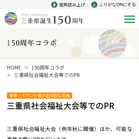
音声読み上げ
ふりがなONにする
あ
150周年コラボ
新着情報
みえ150年の歩み
HOME
150周年コラボ
＞
三重県社会福祉大会等でのPR
＞
災害
戦争
事業・イベント等の主体的な実施
三重県社会福祉大会等でのPR
産業
自然と文化
インフラ
偉人
三重県社会福祉大会（例年秋に開催）ほか、可能な