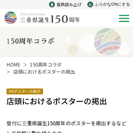
音声読み上げ
ふりがなONにする
あ
150周年コラボ
新着情報
みえ150年の歩み
HOME
150周年コラボ
＞
店頭におけるポスターの掲出
＞
災害
戦争
PRポスターの掲示
店頭におけるポスターの掲出
産業
自然と文化
インフラ
偉人
受付に三重県誕生150周年のポスターを掲出するなど