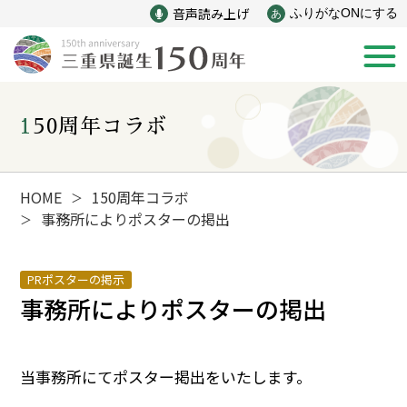
音声読み上げ
ふりがなONにする
あ
150周年コラボ
新着情報
みえ150年の歩み
HOME
150周年コラボ
＞
事務所によりポスターの掲出
＞
災害
戦争
PRポスターの掲示
事務所によりポスターの掲出
産業
自然と文化
インフラ
偉人
当事務所にてポスター掲出をいたします。