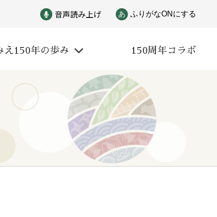
音声読み上げ
あ
ふりがなONにする
みえ150年の歩み
150周年コラボ
戦争
自然と文化
偉人