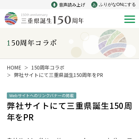
音声読み上げ
ふりがなONにする
あ
150周年コラボ
新着情報
みえ150年の歩み
HOME
150周年コラボ
＞
弊社サイトにて三重県誕生150周年をPR
＞
災害
戦争
Webサイトへのリンクバナーの掲載
弊社サイトにて三重県誕生150周
産業
自然と文化
年をPR
インフラ
偉人