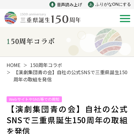
音声読み上げ
ふりがなONにする
あ
150周年コラボ
新着情報
みえ150年の歩み
HOME
150周年コラボ
＞
【演劇集団青の会】自社の公式SNSで三重県誕生150
＞
周年の取組を発信
災害
戦争
WebサイトやSNS等での周知
産業
自然と文化
【演劇集団青の会】自社の公式
SNSで三重県誕生150周年の取組
インフラ
偉人
を発信