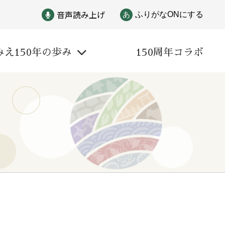
音声読み上げ
あ
ふりがなONにする
みえ150年の歩み
150周年コラボ
戦争
自然と文化
偉人