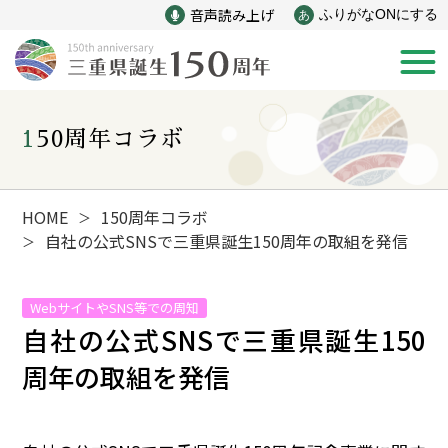
音声読み上げ
ふりがなONにする
あ
150周年コラボ
新着情報
みえ150年の歩み
HOME
150周年コラボ
＞
自社の公式SNSで三重県誕生150周年の取組を発信
＞
災害
戦争
WebサイトやSNS等での周知
自社の公式SNSで三重県誕生150
産業
自然と文化
周年の取組を発信
インフラ
偉人