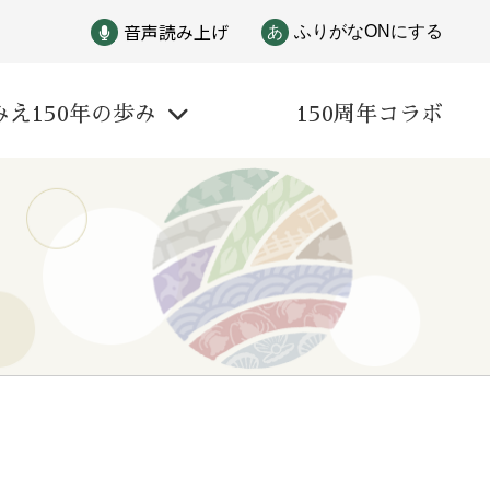
音声読み上げ
あ
ふりがなONにする
みえ150年の歩み
150周年コラボ
戦争
自然と文化
偉人