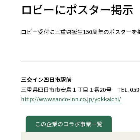
ロビーにポスター掲示
ロビー受付に三重県誕生150周年のポスター
三交イン四日市駅前
三重県四日市市安島
１
丁目
１
番20号
TEL. 05
http://www.sanco-inn.co.jp/yokkaichi/
この企業のコラボ事業一覧