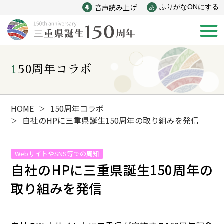
音声読み上げ
ふりがなONにする
あ
150周年コラボ
新着情報
みえ150年の歩み
HOME
150周年コラボ
＞
自社のHPに三重県誕生150周年の取り組みを発信
＞
災害
戦争
WebサイトやSNS等での周知
自社のHPに三重県誕生150周年の
産業
自然と文化
取り組みを発信
インフラ
偉人