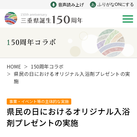
音声読み上げ
ふりがなONにする
あ
150周年コラボ
新着情報
みえ150年の歩み
HOME
150周年コラボ
＞
県民の日におけるオリジナル入浴剤プレゼントの実
＞
施
災害
戦争
事業・イベント等の主体的な実施
産業
自然と文化
県民の日におけるオリジナル入浴
剤プレゼントの実施
インフラ
偉人