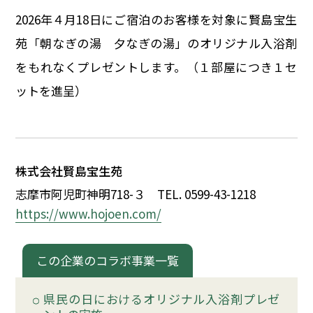
イベント
2026年
４
月
18
日にご宿泊のお客様を対象に賢島宝生
苑「朝なぎの湯 夕なぎの湯」のオリジナル入浴剤
150周年コラボ
をもれなくプレゼントします。（
１
部屋につき
１
セ
ットを進呈）
株式会社賢島宝生苑
志摩市阿児町神明718-
３
TEL. 0599-43-1218
https://www.hojoen.com/
この企業のコラボ事業一覧
県民の日におけるオリジナル入浴剤プレゼ