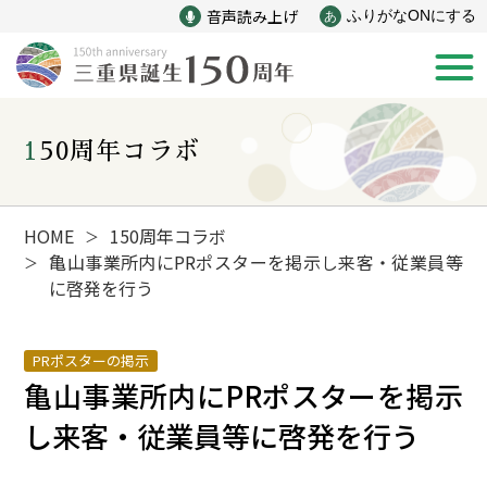
音声読み上げ
ふりがなONにする
あ
150周年コラボ
新着情報
みえ150年の歩み
HOME
150周年コラボ
＞
亀山事業所内にPRポスターを掲示し来客・従業員等
＞
に啓発を行う
災害
戦争
PRポスターの掲示
産業
自然と文化
亀山事業所内にPRポスターを掲示
し来客・従業員等に啓発を行う
インフラ
偉人