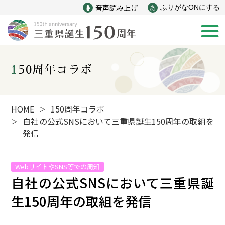
音声読み上げ
ふりがなONにする
あ
150周年コラボ
新着情報
みえ150年の歩み
HOME
150周年コラボ
＞
自社の公式SNSにおいて三重県誕生150周年の取組を
＞
発信
災害
戦争
WebサイトやSNS等での周知
産業
自然と文化
自社の公式SNSにおいて三重県誕
生150周年の取組を発信
インフラ
偉人