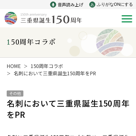
音声読み上げ
ふりがなONにする
あ
150周年コラボ
新着情報
みえ150年の歩み
HOME
150周年コラボ
＞
名刺において三重県誕生150周年をPR
＞
災害
戦争
その他
名刺において三重県誕生150周年
産業
自然と文化
をPR
インフラ
偉人