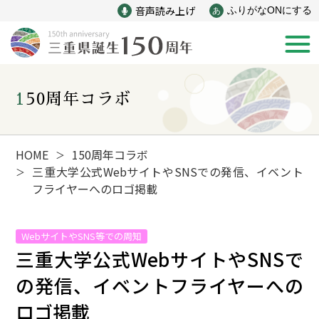
音声読み上げ
ふりがなONにする
あ
150周年コラボ
新着情報
みえ150年の歩み
HOME
150周年コラボ
＞
三重大学公式WebサイトやSNSでの発信、イベント
＞
フライヤーへのロゴ掲載
災害
戦争
WebサイトやSNS等での周知
産業
自然と文化
三重大学公式WebサイトやSNSで
の発信、イベントフライヤーへの
インフラ
偉人
ロゴ掲載