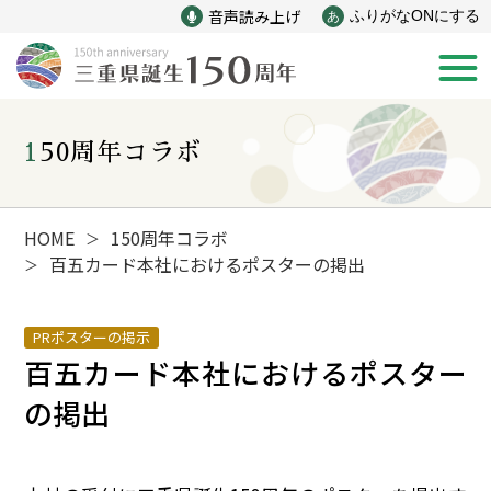
音声読み上げ
ふりがなONにする
あ
150周年コラボ
新着情報
みえ150年の歩み
HOME
150周年コラボ
＞
百五カード本社におけるポスターの掲出
＞
災害
戦争
PRポスターの掲示
百五カード本社におけるポスター
産業
自然と文化
の掲出
インフラ
偉人