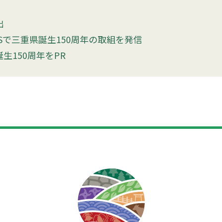
出
Sで三重県誕生150周年の取組を発信
生150周年をPR