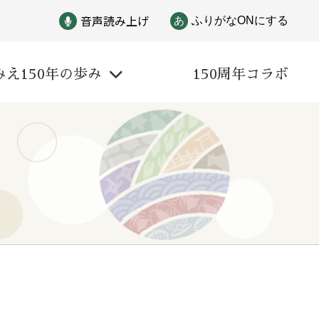
音声読み上げ
あ
ふりがなONにする
みえ150年の歩み
150周年コラボ
戦争
自然と文化
偉人