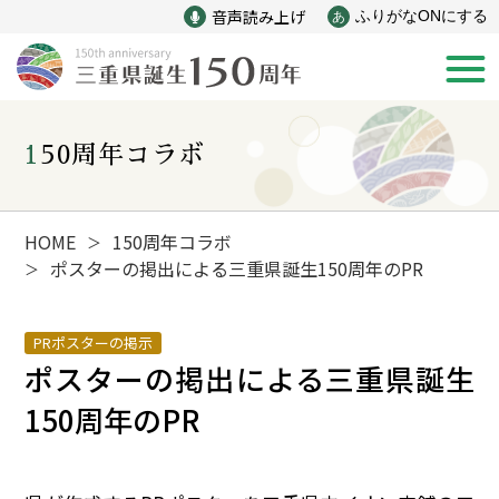
音声読み上げ
ふりがなONにする
あ
150周年コラボ
新着情報
みえ150年の歩み
HOME
150周年コラボ
＞
ポスターの掲出による三重県誕生150周年のPR
＞
災害
戦争
PRポスターの掲示
ポスターの掲出による三重県誕生
産業
自然と文化
150周年のPR
インフラ
偉人