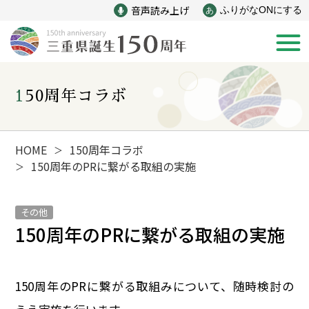
音声読み上げ
ふりがなONにする
あ
150周年コラボ
新着情報
みえ150年の歩み
HOME
150周年コラボ
＞
150周年のPRに繋がる取組の実施
＞
災害
戦争
その他
150周年のPRに繋がる取組の実施
産業
自然と文化
インフラ
偉人
150周年のPRに繋がる取組みについて、随時検討の