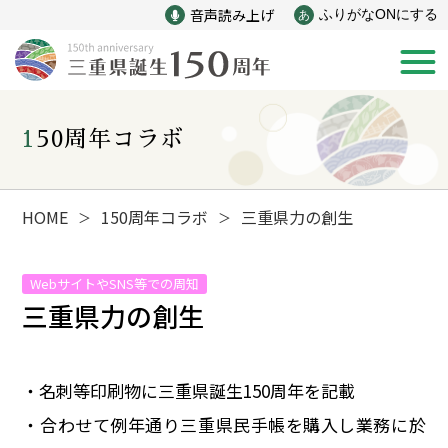
音声読み上げ
ふりがなONにする
あ
150周年コラボ
新着情報
みえ150年の歩み
HOME
150周年コラボ
三重県力の創生
＞
＞
災害
戦争
WebサイトやSNS等での周知
三重県力の創生
産業
自然と文化
・名刺等印刷物に三重県誕生150周年を記載
インフラ
偉人
・合わせて例年通り三重県民手帳を購入し業務に於