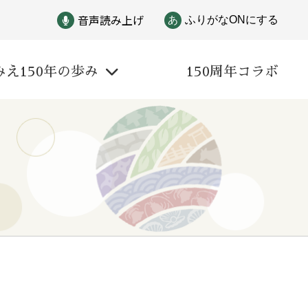
音声読み上げ
あ
ふりがなONにする
みえ150年の歩み
150周年コラボ
戦争
自然と文化
偉人