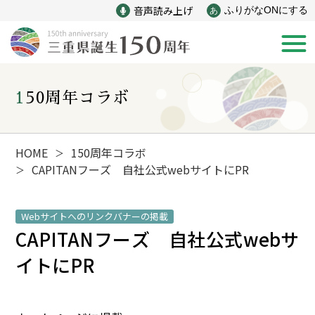
音声読み上げ
ふりがなONにする
あ
150周年コラボ
新着情報
みえ150年の歩み
HOME
150周年コラボ
＞
CAPITAN
フーズ 自社公式webサイトにPR
＞
災害
戦争
Webサイトへのリンクバナーの掲載
CAPITAN
フーズ 自社公式webサ
産業
自然と文化
イトにPR
インフラ
偉人