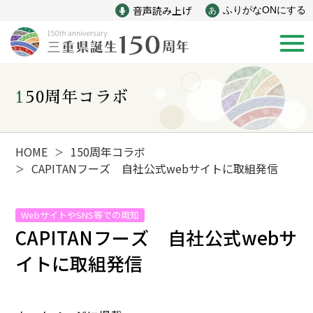
音声読み上げ
ふりがなONにする
あ
150周年コラボ
新着情報
みえ150年の歩み
HOME
150周年コラボ
＞
CAPITAN
フーズ 自社公式webサイトに取組発信
＞
災害
戦争
WebサイトやSNS等での周知
CAPITAN
フーズ 自社公式webサ
産業
自然と文化
イトに取組発信
インフラ
偉人